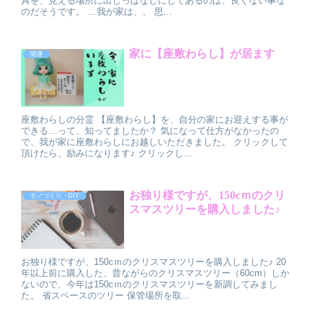
具を、見える場所に出しっぱなしにしてあるのは、良くない事な
のだそうです。 …我が家は、、 思...
家に【座敷わらし】が居ます
開運
座敷わらしの分霊 【座敷わらし】を、自分の家にお迎えする事が
できる…って、知ってましたか？ 気になって仕方がなかったの
で、我が家に座敷わらしにお越しいただきました。 クリックして
頂けたら、励みになります♪ クリックし...
お独り様ですが、150cｍのクリ
モノづくり・DIY
スマスツリーを購入しました♪
お独り様ですが、150cｍのクリスマスツリーを購入しました♪ 20
年以上前に購入した、昔ながらのクリスマスツリー（60cm）しか
ないので、今年は150cｍのクリスマスツリーを新調してみまし
た。 省スペースのツリー 保管場所を取...