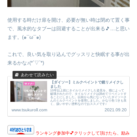
使用する時だけ扉を開け、必要が無い時は閉めて置く事
で、風水的なタブーは回避することが出来る🎵…と思い
ます。(๑¯ω¯๑)
これで、良い気を取り込んでグッスリと快眠する事が出
来るかな♪(*´▽`*)
【ダイソー】ミルクペイントで鏡リメイクし
ました
10年以上前にタイルリメイクした姿見を、猫によって
破壊されたので、タイルリメイクは諦めてリペイントす
ることにしました。以前から気になっていたダイソーさ
んのミルクペイントを使用しました。かなり色づきも良
く、扱いやすい塗料なのでおススメです♪
www.tsukuroll.com
2021.09.20
ランキング参加中💕クリックして頂けたら、励み