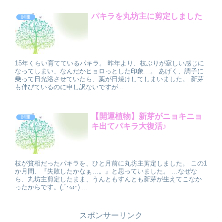
パキラを丸坊主に剪定しました
開運
15年くらい育てているパキラ。 昨年より、枝ぶりが寂しい感じに
なってしまい、なんだかヒョロっとした印象…。 あげく、調子に
乗って日光浴させていたら、葉が日焼けしてしまいました。 新芽
も伸びているのに申し訳ないですが...
【開運植物】新芽がニョキニョ
開運
キ出てパキラ大復活♪
枝が貧相だったパキラを、ひと月前に丸坊主剪定しました。 この1
か月間、『失敗したかなぁ…。』と思っていました。 …なぜな
ら、丸坊主剪定したまま、うんともすんとも新芽が生えてこなか
ったからです。(;´･ω･) ...
スポンサーリンク