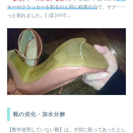
キーやクラッカーを割るのと同じ程度の力
で、サク････
っと割れました。( ﾉД`)ｼｸｼｸ…
靴の劣化・加水分解
【数年使用していない靴】は、大切に取ってあったとし