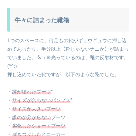
牛々に詰まった靴箱
1つのスペースに、何足もの靴がギュウギュウに押し込
めてあったり、半分以上【靴じゃないナニか】が詰まっ
ていました。💦（※光っているのは、靴の反射材です。
(^^;）
押し込めていた靴ですが、以下のような靴でした。
・
踵が壊れたブーツ
”
・
サイズが合わないパンプス
”
・
サイズが大きいブーツ
”
・
誰のか分からない
ブーツ
・
劣化したショートブーツ
・
履きつぶした
スニーカー