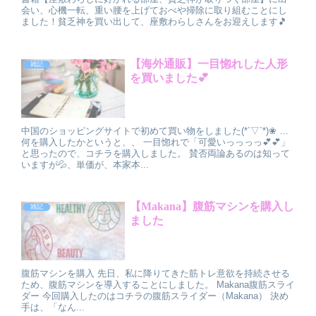
会い、心機一転、重い腰を上げておべや掃除に取り組むことにし
ました！貧乏神を買い出して、座敷わらしさんをお迎えします🎵
【海外通販】一目惚れした人形
雑記
を買いました💕
中国のショッピングサイトで初めて買い物をしました(*´▽`*)❀ …
何を購入したかというと、、 一目惚れで「可愛いっっっっ💕💕」
と思ったので、コチラを購入しました。 賛否両論あるのは知って
いますが💦、単価が、本家本...
【Makana】腹筋マシンを購入し
雑記
ました
腹筋マシンを購入 先日、私に降りてきた筋トレ意欲を持続させる
ため、腹筋マシンを導入することにしました。 Makana腹筋スライ
ダー 今回購入したのはコチラの腹筋スライダー（Makana） 決め
手は、「なん...