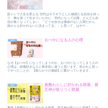
筋トレで人生を変える 20代はギラギラとした確固たる自信を持っ
て、胸を張って生きていたのに、30代になって以降、どんどん自
信が無くなってしまい、「どうせ自分は価値のない人間だから、
誰からも好かれないに決まってる。」と思って、はや十...
おべやになる人の心理
雑記
なぜ【おべや】になってしまうのか。おべやになってしまう人の
心理は、綺麗好きな人と根本的に違うと思います。良かれと思っ
てやったことが、【散らかりの連鎖】に繋がっていきます。
座敷わらしに好かれる部屋、貧
雑記
乏神が取りつく部屋
書籍【座敷わらしに好かれる部屋、貧乏神が取りつく部屋】に出