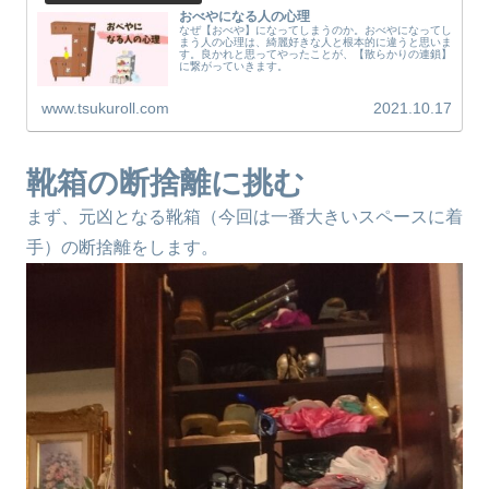
おべやになる人の心理
なぜ【おべや】になってしまうのか。おべやになってし
まう人の心理は、綺麗好きな人と根本的に違うと思いま
す。良かれと思ってやったことが、【散らかりの連鎖】
に繋がっていきます。
www.tsukuroll.com
2021.10.17
靴箱の断捨離に挑む
まず、元凶となる靴箱（今回は一番大きいスペースに着
手）の断捨離をします。