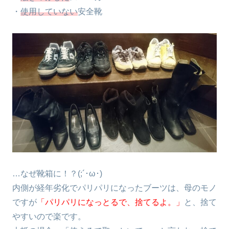
・
使用していない
安全靴
…なぜ靴箱に！？(;´･ω･)
内側が経年劣化でパリパリになったブーツは、母のモノ
ですが
「パリパリになっとるで、捨てるよ。」
と、捨て
やすいので楽です。