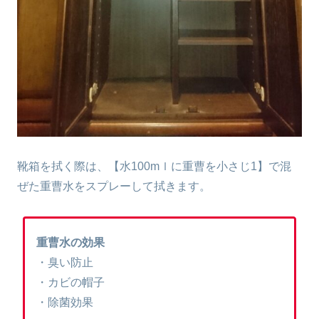
靴箱を拭く際は、【水100mｌに重曹を小さじ1】で混
ぜた重曹水をスプレーして拭きます。
重曹水の効果
・臭い防止
・カビの帽子
・除菌効果