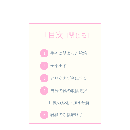
目次
牛々に詰まった靴箱
全部出す
とりあえず空にする
自分の靴の取捨選択
靴の劣化・加水分解
靴箱の断捨離終了