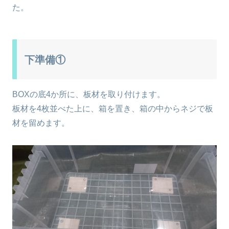
た。
下準備①
BOXの底4か所に、板材を取り付けます。
板材を4枚並べた上に、箱を置き、箱の中からネジで板
材を留めます。