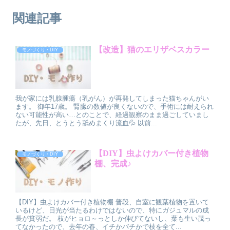
関連記事
【改造】猫のエリザベスカラー
モノづくり・DIY
我が家には乳腺腫瘍（乳がん）が再発してしまった猫ちゃんがい
ます。 御年17歳。 腎臓の数値が良くないので、手術には耐えられ
ない可能性が高い…とのことで、経過観察のまま過ごしていまし
たが、先日、とうとう舐めまくり流血💦 以前...
【DIY】虫よけカバー付き植物
モノづくり・DIY
棚、完成♪
【DIY】虫よけカバー付き植物棚 普段、自室に観葉植物を置いて
いるけど、日光が当たるわけではないので、特にガジュマルの成
長が貧弱だ。 枝がヒョロ～っとしか伸びてないし、葉も生い茂っ
てなかったので、去年の春、イチかバチかで枝を全て...