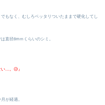
ノでもなく、むしろベッタリついたままで硬化してし
は直径8mｍくらいのシミ。
い…。😥』
か月が経過。