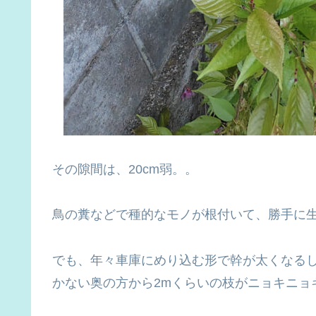
その隙間は、20cm弱。。
鳥の糞などで種的なモノが根付いて、勝手に
でも、年々車庫にめり込む形で幹が太くなるし
かない奥の方から2mくらいの枝がニョキニョ