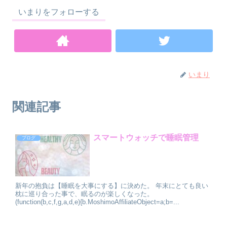
いまりをフォローする
いまり
関連記事
スマートウォッチで睡眠管理
ブログ
新年の抱負は【睡眠を大事にする】に決めた。 年末にとても良い
枕に巡り合った事で、眠るのが楽しくなった。
(function(b,c,f,g,a,d,e){b.MoshimoAffiliateObject=a;b=...