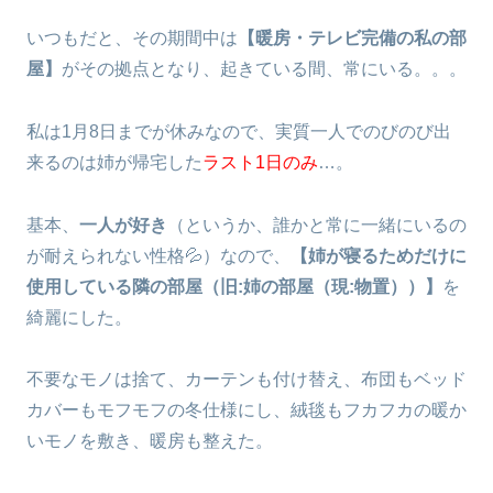
いつもだと、その期間中は
【暖房・テレビ完備の私の部
屋】
がその拠点となり、起きている間、常にいる。。。
私は1月8日までが休みなので、実質一人でのびのび出
来るのは姉が帰宅した
ラスト1日のみ
…。
基本、
一人が好き
（というか、誰かと常に一緒にいるの
が耐えられない性格💦）なので、
【姉が寝るためだけに
使用している隣の部屋（旧:姉の部屋（現:物置））】
を
綺麗にした。
不要なモノは捨て、カーテンも付け替え、布団もベッド
カバーもモフモフの冬仕様にし、絨毯もフカフカの暖か
いモノを敷き、暖房も整えた。