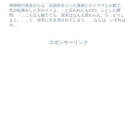
精神科の先生からは「以前好きだった漫画とかドラマとか観て、
気分転換をした方がイイよ。」と言われたものの、ふとした瞬
間、「…こんなん観てても、現実はなんも変わらん。💦…どうし
よう。。」と、現実に引き戻されてしまう。 …ならは、いずれは
や...
スポンサーリンク