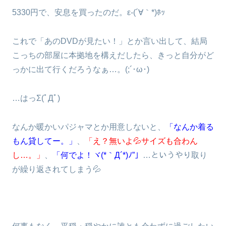
5330円で、安息を買ったのだ。ε-(´∀｀*)ﾎｯ
これで「あのDVDが見たい！」とか言い出して、結局
こっちの部屋に本拠地を構えだしたら、きっと自分がど
っかに出て行くだろうなぁ…。(;´･ω･)
…はっΣ(ﾟДﾟ)
なんか暖かいパジャマとか用意しないと、
「なんか着る
もん貸してー。」
、
「え？無いよ💦サイズも合わん
し…。」
、
「何でよ！ヾ(*｀Д´*)ﾉ”」
…というやり取り
が繰り返されてしまう💦