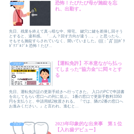
恐怖！たびたび母が施錠を忘
ブログ
れ、出勤す。
先日、残業を終えて真っ暗な中、帰宅。 鍵穴に鍵を差挿し回そう
とすると、違和感。 「…ん？回す方向が違う…。」と思ったら、
そもそも施錠すらされていなく、開いていました。((((；ﾟДﾟ))))ｶﾞｸ
ｶﾞｸﾌﾞﾙﾌﾞﾙ 恐怖！たび...
【運転免許】不本意ながら払っ
ブログ
てしまった”協力金”に悶々とす
る
先日、運転免許証の更新手続きへ行ってきた。 入口のPCで申請書
を出してもらい窓口への列に並ぶ。 1番の窓口で更新手数料3350
円を支払うと、申請用紙2枚渡される。 『では、隣の2番の窓口へ
お進みください。』と言われ、進むと...
2023年印象的な出来事 第１位
ブログ
【入れ歯デビュー】