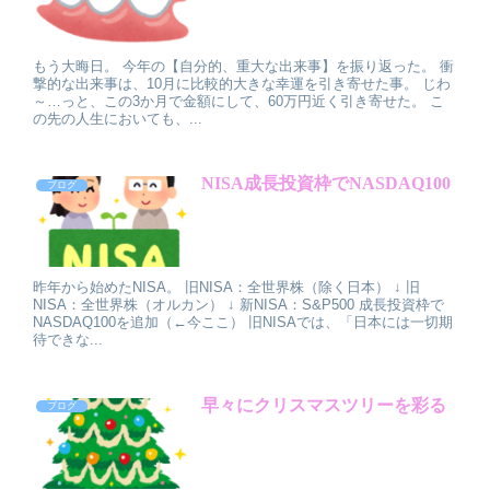
もう大晦日。 今年の【自分的、重大な出来事】を振り返った。 衝
撃的な出来事は、10月に比較的大きな幸運を引き寄せた事。 じわ
～…っと、この3か月で金額にして、60万円近く引き寄せた。 こ
の先の人生においても、...
NISA成長投資枠でNASDAQ100
ブログ
昨年から始めたNISA。 旧NISA：全世界株（除く日本） ↓ 旧
NISA：全世界株（オルカン） ↓ 新NISA：S&P500 成長投資枠で
NASDAQ100を追加（←今ここ） 旧NISAでは、「日本には一切期
待できな...
早々にクリスマスツリーを彩る
ブログ