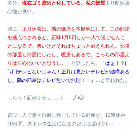
多分、
現在ゴミ溜めと化している、私の部屋
より断然居
心地が良い。
姉に
「正月休暇は、隣の部屋を本拠地にして。この部屋
を拠点にされると、正味1月8日しか一人で過ごせんこ
とになるで、悪いけどそれはちょっと耐えられん。💦隣
の部屋も綺麗にしたし、暖房もあるで、こっちの部屋よ
りは居心地いいと思うし。」
と話したら、
「はぁ！？(
ﾟДﾟ)テレビないじゃん！正月は見たいテレビが結構ある
し、隣の部屋はテレビ無いで無理！！」
…と言われた。
…ちっ！面倒くせぇ…。(－－〆)😒
普段一人で悠々自適に過ごしている部屋が、12連休中
10日間、ストレス生活になるのだけは避けたい！！