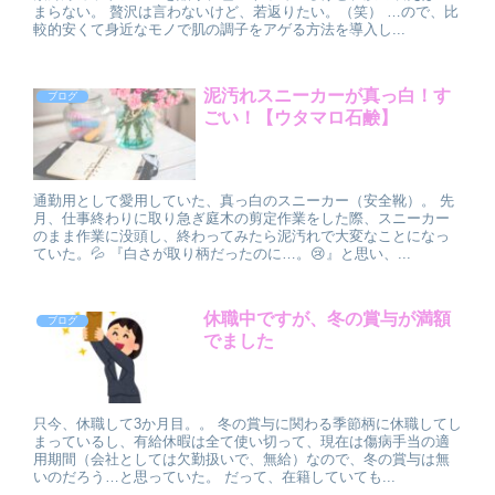
まらない。 贅沢は言わないけど、若返りたい。（笑） …ので、比
較的安くて身近なモノで肌の調子をアゲる方法を導入し...
泥汚れスニーカーが真っ白！す
ブログ
ごい！【ウタマロ石鹸】
通勤用として愛用していた、真っ白のスニーカー（安全靴）。 先
月、仕事終わりに取り急ぎ庭木の剪定作業をした際、スニーカー
のまま作業に没頭し、終わってみたら泥汚れで大変なことになっ
ていた。💦 『白さが取り柄だったのに…。😢』と思い、...
休職中ですが、冬の賞与が満額
ブログ
でました
只今、休職して3か月目。。 冬の賞与に関わる季節柄に休職してし
まっているし、有給休暇は全て使い切って、現在は傷病手当の適
用期間（会社としては欠勤扱いで、無給）なので、冬の賞与は無
いのだろう…と思っていた。 だって、在籍していても...