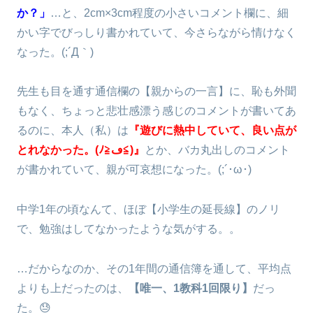
か？」
…と、2cm×3cm程度の小さいコメント欄に、細
かい字でびっしり書かれていて、今さらながら情けなく
なった。(;´Д｀)
先生も目を通す通信欄の【親からの一言】に、恥も外聞
もなく、ちょっと悲壮感漂う感じのコメントが書いてあ
るのに、本人（私）は
『遊びに熱中していて、良い点が
とれなかった。(ﾉ≧ڡ≦)』
とか、バカ丸出しのコメント
が書かれていて、親が可哀想になった。(;´･ω･)
中学1年の頃なんて、ほぼ【小学生の延長線】のノリ
で、勉強はしてなかったような気がする。。
…だからなのか、その1年間の通信簿を通して、平均点
よりも上だったのは、
【唯一、1教科1回限り】
だっ
た。😓