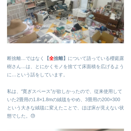
断捨離…ではなく
【
全
捨離】
について語っている櫻庭露
樹さん…は、とにかくモノを捨てて床面積を広げるよう
に…という話をしています。
私は、“寛ぎスペース”が欲しかったので、従来使用して
いた2畳用の1.8×1.8mの絨毯をやめ、3畳用の200×300
という大きな絨毯に変えたことで、ほぼ床が見えない状
態でした。😓