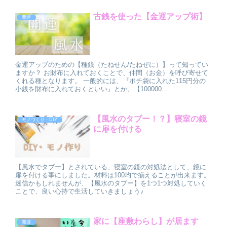
古銭を使った【金運アップ術】
開運
金運アップのための【種銭（たねせん/たねぜに）】って知ってい
ますか？ お財布に入れておくことで、仲間（お金）を呼び寄せて
くれる種となります。 一般的には、『ポチ袋に入れた115円分の
小銭を財布に入れておくといい』とか、【100000...
【風水のタブー！？】寝室の鏡
モノづくり・DIY
に扉を付ける
【風水でタブー】とされている、寝室の鏡の対処法として、鏡に
扉を付ける事にしました。材料は100均で揃えることが出来ます。
迷信かもしれませんが、【風水のタブー】を1つ1つ対処していく
ことで、良い心持で生活していきましょう♪
家に【座敷わらし】が居ます
開運