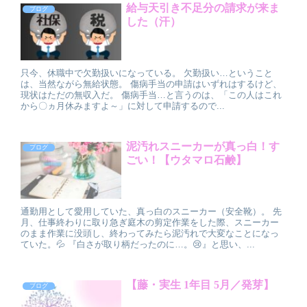
給与天引き不足分の請求が来ま
ブログ
した（汗）
只今、休職中で欠勤扱いになっている。 欠勤扱い…ということ
は、当然ながら無給状態。 傷病手当の申請はいずれはするけど、
現状はただの無収入だ。 傷病手当…と言うのは、「この人はこれ
から〇ヵ月休みますよ～」に対して申請するので...
泥汚れスニーカーが真っ白！す
ブログ
ごい！【ウタマロ石鹸】
通勤用として愛用していた、真っ白のスニーカー（安全靴）。 先
月、仕事終わりに取り急ぎ庭木の剪定作業をした際、スニーカー
のまま作業に没頭し、終わってみたら泥汚れで大変なことになっ
ていた。💦 『白さが取り柄だったのに…。😢』と思い、...
【藤・実生 1年目 5月／発芽】
ブログ