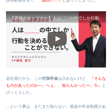
説明動画を見て、
『面白い！』
と思ってしまった。
【資格のキャリカレ】人は〇〇の中でしか行動を決めることができない。 | 監修講師 常山慶三先生によるFP講座紹介
会社員だから、この
付加年金
は入れないけど、
『そんな
ものがあったのか―。へぇ、、知らんかったー。💦』
と
びっくりした。
…という事は、まだまだ知らない、税金や年金制度があ