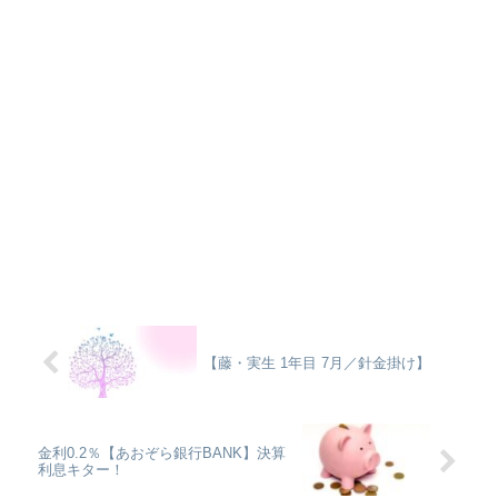
【藤・実生 1年目 7月／針金掛け】
金利0.2％【あおぞら銀行BANK】決算
利息キター！